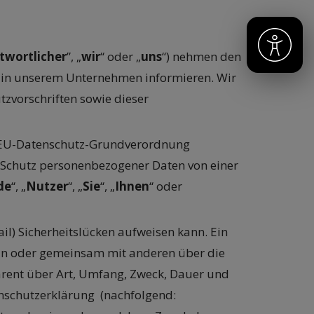
twortlicher
”, „
wir
“ oder „
uns
“) nehmen den
z in unserem Unternehmen informieren. Wir
zvorschriften sowie dieser
er EU-Datenschutz-Grundverordnung
n Schutz personenbezogener Daten von einer
de
“, „
Nutzer
“, „
Sie
“, „
Ihnen
“ oder
il) Sicherheitslücken aufweisen kann. Ein
llein oder gemeinsam mit anderen über die
parent über Art, Umfang, Zweck, Dauer und
enschutzerklärung (nachfolgend: