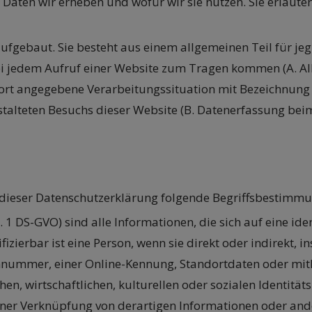
he Daten wir erheben und wofür wir sie nutzen. Sie erläu
ufgebaut. Sie besteht aus einem allgemeinen Teil für je
bei jedem Aufruf einer Website zum Tragen kommen (A. 
ie dort angegebene Verarbeitungssituation mit Bezeichnun
stalteten Besuchs dieser Website (B. Datenerfassung bei
 dieser Datenschutzerklärung folgende Begriffsbestimm
Nr. 1 DS-GVO) sind alle Informationen, die sich auf eine ide
tifizierbar ist eine Person, wenn sie direkt oder indirekt
ummer, einer Online-Kennung, Standortdaten oder mithi
hen, wirtschaftlichen, kulturellen oder sozialen Identitä
 einer Verknüpfung von derartigen Informationen oder an