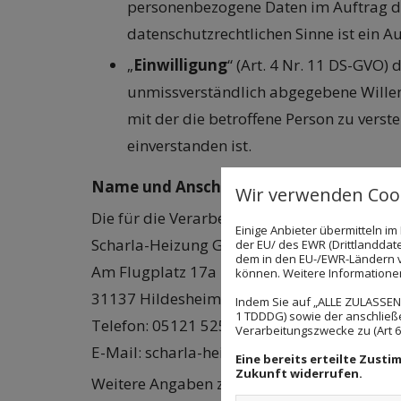
personenbezogene Daten im Auftrag des
datenschutzrechtlichen Sinne ist ein Au
„
Einwilligung
“ (Art. 4 Nr. 11 DS-GVO)
unmissverständlich abgegebene Willen
mit der die betroffene Person zu verst
einverstanden ist.
Name und Anschrift des für die Verarbe
Wir verwenden Cook
Die für die Verarbeitung der personenbezoge
Einige Anbieter übermitteln 
Scharla-Heizung GmbH
der EU/ des EWR (Drittlanddate
dem in den EU-/EWR-Ländern ve
Am Flugplatz 17a
können. Weitere Informationen 
31137 Hildesheim
Indem Sie auf „ALLE ZULASSEN"
1 TDDDG) sowie der anschließ
Telefon: 05121 52552
Verarbeitungszwecke zu (Art 6 A
E-Mail: scharla-heizung@t-online.de
Eine bereits erteilte Zust
Zukunft widerrufen.
Weitere Angaben zu unserem Unternehmen