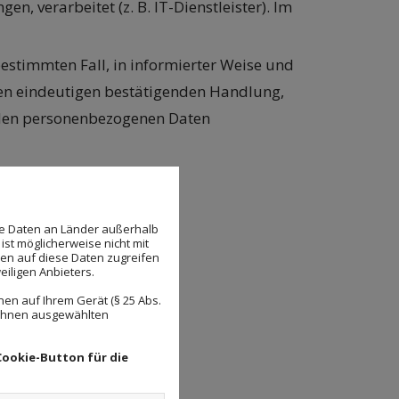
 verarbeitet (z. B. IT-Dienstleister). Im
 bestimmten Fall, in informierter Weise und
en eindeutigen bestätigenden Handlung,
fenden personenbezogenen Daten
 7 DS-GVO sind wir:
se Daten an Länder außerhalb
ist möglicherweise nicht mit
den auf diese Daten zugreifen
eiligen Anbieters.
en auf Ihrem Gerät (§ 25 Abs.
 Ihnen ausgewählten
Cookie-Button für die
n werden.