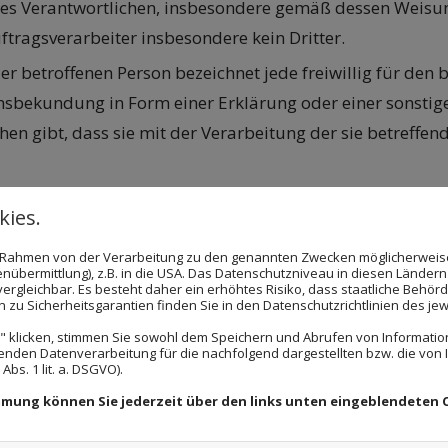
 Verantwortlichen, insbesondere gemäß dessen Weisungen,
ftragsverarbeiter insbesondere kein Dritter.
 der betroffenen Person bezeichnet jede freiwillig für den
sbekundung in Form einer Erklärung oder einer sonstig
ehen gibt, dass sie mit der Verarbeitung der sie betref
itung Verantwortlichen
ies.
nen Daten verantwortliche Stelle im Sinne des Art. 4 Nr.
im Rahmen von der Verarbeitung zu den genannten Zwecken möglicherwei
nübermittlung), z.B. in die USA. Das Datenschutzniveau in diesen Ländern 
rgleichbar. Es besteht daher ein erhöhtes Risiko, dass staatliche Behör
zu Sicherheitsgarantien finden Sie in den Datenschutzrichtlinien des jew
 klicken, stimmen Sie sowohl dem Speichern und Abrufen von Information
enden Datenverarbeitung für die nachfolgend dargestellten bzw. die von
bs. 1 lit. a. DSGVO).
immung können Sie jederzeit über den links unten eingeblendeten 
 können dem Impressum auf unserer Website entnomme