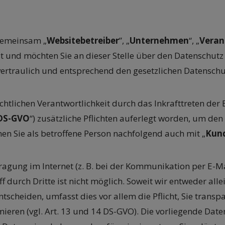
gemeinsam „
Websitebetreiber
”, „
Unternehmen
“, „
Veran
t und möchten Sie an dieser Stelle über den Datenschut
rtraulich und entsprechend den gesetzlichen Datenschut
htlichen Verantwortlichkeit durch das Inkrafttreten d
DS-GVO
“) zusätzliche Pflichten auferlegt worden, um de
en Sie als betroffene Person nachfolgend auch mit „
Kun
ragung im Internet (z. B. bei der Kommunikation per E-Ma
f durch Dritte ist nicht möglich. Soweit wir entweder a
tscheiden, umfasst dies vor allem die Pflicht, Sie trans
ieren (vgl. Art. 13 und 14 DS-GVO). Die vorliegende Dat