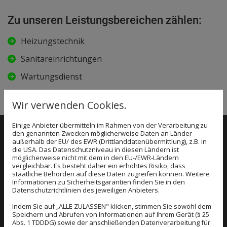
Zu unseren Leistungsbereichen zählen:
Heizungstechnik
Sanitäreinrichtungen
Wartungsdienst
Wir verwenden Cookies.
Einige Anbieter übermitteln im Rahmen von der Verarbeitung zu
den genannten Zwecken möglicherweise Daten an Länder
außerhalb der EU/ des EWR (Drittlanddatenübermittlung), z.B. in
die USA. Das Datenschutzniveau in diesen Ländern ist
möglicherweise nicht mit dem in den EU-/EWR-Ländern
vergleichbar. Es besteht daher ein erhöhtes Risiko, dass
HEIZUNGSTECHNIK
staatliche Behörden auf diese Daten zugreifen können. Weitere
Informationen zu Sicherheitsgarantien finden Sie in den
Datenschutzrichtlinien des jeweiligen Anbieters.
Wir ermöglichen unseren Kunden erhebliche
Indem Sie auf „ALLE ZULASSEN" klicken, stimmen Sie sowohl dem
Speichern und Abrufen von Informationen auf Ihrem Gerät (§ 25
Kosteneinsparungen und die Reduktion von
Abs. 1 TDDDG) sowie der anschließenden Datenverarbeitung für