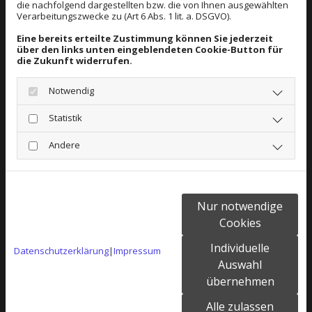
die nachfolgend dargestellten bzw. die von Ihnen ausgewählten
Umweltbelastung. Dafür nutzen wir modernste
Verarbeitungszwecke zu (Art 6 Abs. 1 lit. a. DSGVO).
Öl- und Gasbrennwerttechnik und sichern
Eine bereits erteilte Zustimmung können Sie jederzeit
unseren Kunden somit auch für die Zukunft eine
über den links unten eingeblendeten Cookie-Button für
die Zukunft widerrufen.
effektive Energieausnutzung. Im
Zusammenhang mit einer Solaranlage und einer
Notwendig
passenden Fußbodenheizung schonen wir
Statistik
außerdem die vorhandenen Ressourcen.
Andere
SANITÄREINRICHTUNGEN
Nur notwendige
Wir schaffen für unsere Kunden Bäder mit
Cookies
Wohlfühlatmosphäre. Dabei ist es egal, ob es
Individuelle
Datenschutzerklärung
|
Impressum
ein funktionstüchtiges Komplettbad oder ein
Auswahl
Luxusbad mit Wellness-Bereich werden soll.
übernehmen
Wir erfüllen jeden individuellen Wunsch und
Alle zulassen